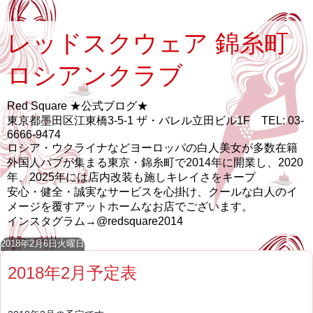
レッドスクウェア 錦糸町
ロシアンクラブ
Red Square ★公式ブログ★
東京都墨田区江東橋3-5-1 ザ・バレル立田ビル1F TEL: 03-
6666-9474
ロシア・ウクライナなどヨーロッパの白人美女が多数在籍
外国人パブが集まる東京・錦糸町で2014年に開業し、2020
年、2025年には店内改装も施しキレイさをキープ
安心・健全・誠実なサービスを心掛け、クールな白人のイ
メージを覆すアットホームなお店でございます。
インスタグラム→@redsquare2014
2018年2月6日火曜日
2018年2月予定表