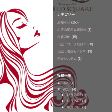
カテゴリー
お知らせ
(153)
お店の場所＆連絡先
(3)
在籍Girls
(15)
日記：ゴルフな日々
(38)
日記：映画&ドラマ
(13)
料金システム
(1)
投稿一覧
►
2026
(7)
▼
2025
(14)
►
12月 2025
(1)
►
11月 2025
(1)
►
10月 2025
(1)