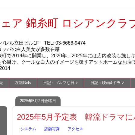
ェア 錦糸町 ロシアンクラ
ル立田ビル1F TEL: 03-6666-9474
ロッパの白人美女が多数在籍
で2014年に開業し、2020年、2025年には店内改装も施し
を心掛け、クールな白人のイメージを覆すアットホームなお店
014
先
在籍Girls
日記：ゴルフな日々
日記：映画&ドラマ
2025年5月2日金曜日
2025年5月予定表 韓流ドラマ
システム
店舗写真
アクセス