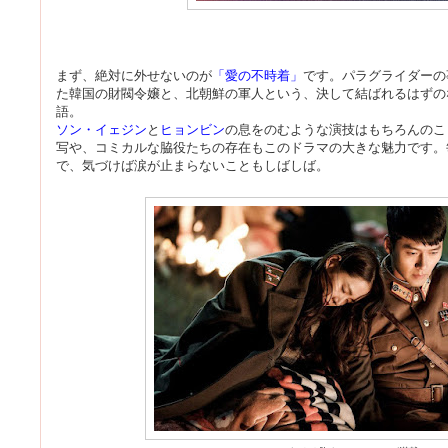
まず、絶対に外せないのが
「愛の不時着」
です。パラグライダーの
た韓国の財閥令嬢と、北朝鮮の軍人という、決して結ばれるはずの
語。
ソン・イェジン
と
ヒョンビン
の息をのむような演技はもちろんのこ
写や、コミカルな脇役たちの存在もこのドラマの大きな魅力です。
で、気づけば涙が止まらないこともしばしば。