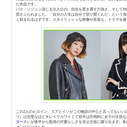
た作品です。
パク・ソジュン演じる主人公の、信念を貫き通す力強さ、そして仲
揺さぶられました。「自分の人生は自分で切り開くんだ」という強
く刻まれるはずです。スタイリッシュな映像や音楽も、ドラマを盛
この2人のヒロイン、スアとイソがこの物語の中心と言ってもいい
ツ）は完璧なほどキレイでカワイくて前半は圧倒的に女子の主役な
ダース）
が後半から怒涛の可愛らしさを見せ主役に躍り出ます。私
ァンになりました。