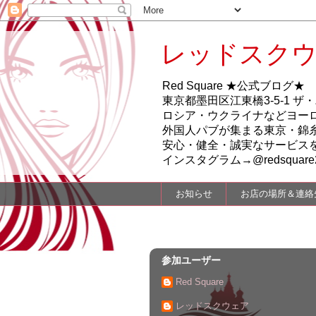
レッドスクウ
Red Square ★公式ブログ★
東京都墨田区江東橋3-5-1 ザ・バレ
ロシア・ウクライナなどヨー
外国人パブが集まる東京・錦糸町
安心・健全・誠実なサービス
インスタグラム→@redsquare2
お知らせ
お店の場所＆連絡
参加ユーザー
Red Square
レッドスクウェア