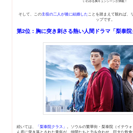
いわゆる胸キュンシーンが満載！
そして、この
主役の二人が後に結婚した
ことを踏まえて観れば、
ップです。
第2位：胸に突き刺さる熱い人間ドラマ「梨泰院
続いては、
「梨泰院クラス」
。ソウルの繁華街・梨泰院（イテウォ
ん底に突き落とされた青年が、仲間たちと力を合わせ、巨大な飲食