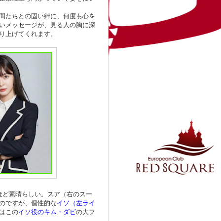
間たちとの固い絆に、何度も心を
いメッセージが、見る人の胸に深
り上げてくれます。
ほど素晴らしい。スア（右のスー
のですが、個性的な
イソ（左ライ
はこの
イソ役のキム・ダビ
の大フ