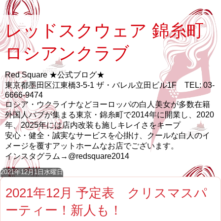
レッドスクウェア 錦糸町
ロシアンクラブ
Red Square ★公式ブログ★
東京都墨田区江東橋3-5-1 ザ・バレル立田ビル1F TEL: 03-
6666-9474
ロシア・ウクライナなどヨーロッパの白人美女が多数在籍
外国人パブが集まる東京・錦糸町で2014年に開業し、2020
年、2025年には店内改装も施しキレイさをキープ
安心・健全・誠実なサービスを心掛け、クールな白人のイ
メージを覆すアットホームなお店でございます。
インスタグラム→@redsquare2014
2021年12月1日水曜日
2021年12月 予定表 クリスマスパ
ーティー！新人も！