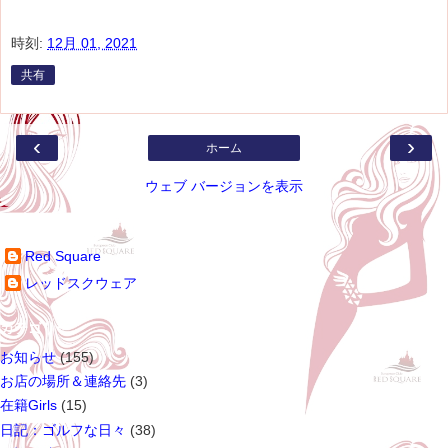
時刻:
12月 01, 2021
共有
‹
›
ホーム
ウェブ バージョンを表示
参加ユーザー
Red Square
レッドスクウェア
カテゴリー
お知らせ
(155)
お店の場所＆連絡先
(3)
在籍Girls
(15)
日記：ゴルフな日々
(38)