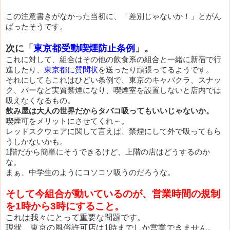
この注意書きがなかった当初に、「差別じゃないか！」とがん
ばったそうです。
次に「
東京都受動喫煙防止条例
」。
これに対して、組合はその他の飲食系の組合と一緒に新宿で行
進したり、
東京都に質問状
を送ったり頑張ってるようです。
それにしてもこれはひどい条例で、東京のキャバクラ、スナッ
ク、バーなど実質禁煙になり、喫煙室を設置しないと店内では
吸えなくなるもの。
飲み屋は大人の世界だからタバコ吸ってもいいじゃないか。
喫煙可をメリットにさせてくれ～。
レッドスクウェアに関して言えば、禁煙にして外で吸ってもら
うしかないかも。
1階だから簡単にそうできるけど、上階の店はどうするのか
な。
まぁ、中学生のようにコソコソ吸うのだろうな。
そして今組合が動いているのが、営業時間の規制
を1時から3時にすること。
これは我々にとって重要な問題です。
現状、東京の風俗許可店は1時までしか営業できません。