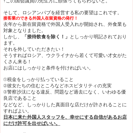
↑この国会議員の先生方に頑張ってもらわないと。
そして、ロシアンパブを経営する私の要望はこれです。
接客業のできる外国人在留資格の発行！
去年から新在留資格で外国人受入れが開始され、外食業も
対象となりました。
しかし、
「接待飲食を除く！」
としっかり明記されており
ます。
それを外していただきたい！
そうすればロシア、ウクライナから若くて可愛い才女がた
くさん来る！
お店にはしっかりと条件を付ければいい。
①税金をしっかり払っていること
②彼女たちの住むところなどホスピタリティの充実
③警察沙汰になる違反、問題など過去になく、
いわゆる優
良店であること
などなど、しっかりした真面目な店だけが許されることに
すればよい。
日本に来た外国人スタッフを、幸せにする自信があるお店
にだけ許可を出せばいい。