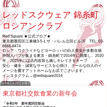
レッドスクウェア 錦糸町
ロシアンクラブ
Red Square ★公式ブログ★
東京都墨田区江東橋3-5-1 ザ・バレル立田ビル1F TEL: 03-
6666-9474
ロシア・ウクライナなどヨーロッパの白人美女が多数在籍
外国人パブが集まる東京・錦糸町で2014年に開業し、2020
年、2025年には店内改装も施しキレイさをキープ
安心・健全・誠実なサービスを心掛け、クールな白人のイ
メージを覆すアットホームなお店でございます。
インスタグラム→@redsquare2014
2020年1月29日水曜日
東京都社交飲食業の新年会
「令和2年 新年賀詞交歓会