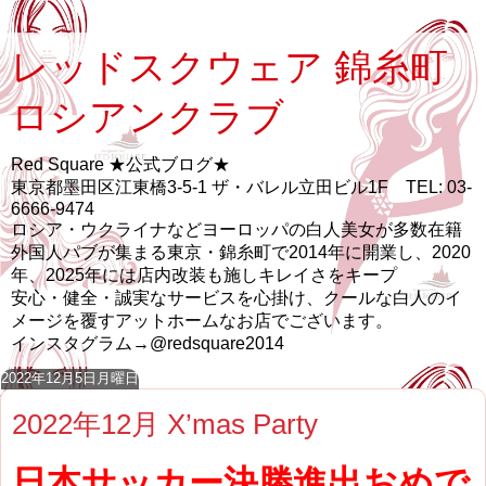
レッドスクウェア 錦糸町
ロシアンクラブ
Red Square ★公式ブログ★
東京都墨田区江東橋3-5-1 ザ・バレル立田ビル1F TEL: 03-
6666-9474
ロシア・ウクライナなどヨーロッパの白人美女が多数在籍
外国人パブが集まる東京・錦糸町で2014年に開業し、2020
年、2025年には店内改装も施しキレイさをキープ
安心・健全・誠実なサービスを心掛け、クールな白人のイ
メージを覆すアットホームなお店でございます。
インスタグラム→@redsquare2014
2022年12月5日月曜日
2022年12月 X’mas Party
日本サッカー決勝進出おめで