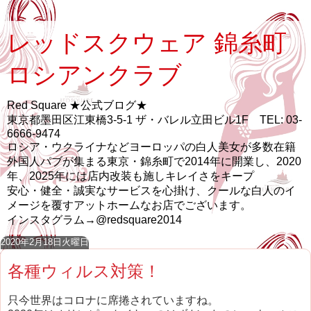
レッドスクウェア 錦糸町
ロシアンクラブ
Red Square ★公式ブログ★
東京都墨田区江東橋3-5-1 ザ・バレル立田ビル1F TEL: 03-
6666-9474
ロシア・ウクライナなどヨーロッパの白人美女が多数在籍
外国人パブが集まる東京・錦糸町で2014年に開業し、2020
年、2025年には店内改装も施しキレイさをキープ
安心・健全・誠実なサービスを心掛け、クールな白人のイ
メージを覆すアットホームなお店でございます。
インスタグラム→@redsquare2014
2020年2月18日火曜日
各種ウィルス対策！
只今世界はコロナに席捲されていますね。