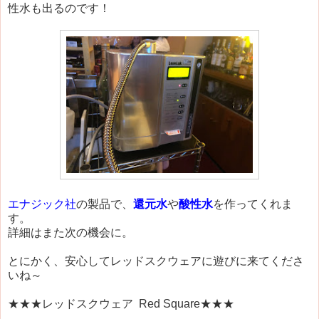
性水も出るのです！
エナジック社
の製品で、
還元水
や
酸性水
を作ってくれま
す。
詳細はまた次の機会に。
とにかく、安心してレッドスクウェアに遊びに来てくださ
いね～
★★★レッドスクウェア Red Square★★★