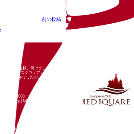
前の投稿
示
口コミ) 謹賀新年。 皆様、明けましておめで
から「レッドスクウェア」をご愛顧い
谷ありの1年でしたが、...
0分 ￥5,000 ■30分延長 ￥3,000
,000 ■新規指名 ￥2,500 ■サブ指名
 (口コミ) 猛暑が続いております
いた五十肩が7割ほど改善したことが
、８月といえば飲食業界...