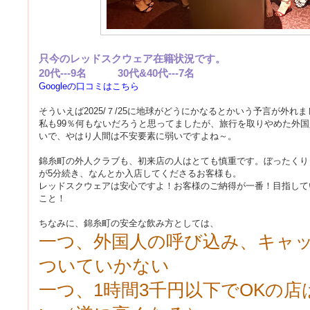
只今のレッドスクウェア在籍状況です。
20代---9名 30代&40代---7名
Googleの口コミはこちら
そういえば2025/７/25に地球がどうにかなるとかいう予言が外れ
私も99％何もないだろうと思ってましたが、旅行を取りやめた外
いで、やはり人間は不安要素に弱いですよね～。
錦糸町の外人クラブも、初来店の人はとても慎重です。ぼったくり
が5分続き、なんとか入店してくださるお客様も。
レッドスクウェアは安心ですよ！お客様のご納得が一番！目指して
こと！
ちなみに、錦糸町の安全な飲み方としては、
一つ、外国人の呼び込み、キャッ
ついていかない
一つ、1時間3千円以下でOKの