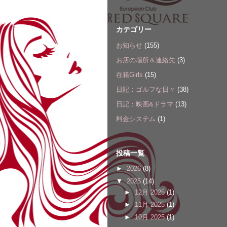
カテゴリー
お知らせ
(155)
お店の場所＆連絡先
(3)
在籍Girls
(15)
日記：ゴルフな日々
(38)
日記：映画&ドラマ
(13)
料金システム
(1)
投稿一覧
►
2026
(8)
▼
2025
(14)
►
12月 2025
(1)
►
11月 2025
(1)
►
10月 2025
(1)