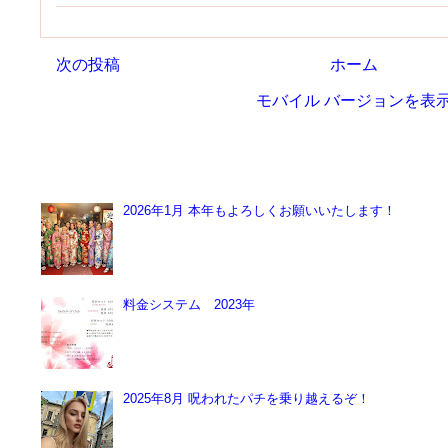
次の投稿
ホーム
モバイル バージョンを表
よく読まれてます
2026年1月 本年もよろしくお願いいたします！
システム | 店舗写真 | アクセス | google map (
とうございます！ 旧年中は、錦糸町の数あるお店の中
ただき、誠にありがとうございました。2025年も山あり
料金システム 2023年
レッドスクウェアの料金システム ■営業時間 8:00pm～ ■6
■1時間延長￥5,000 ★延長は1時間がお得♡ ■本指名 ￥3
￥2,0...
2025年8月 呪われたパチを乗り越えるぞ！
システム 店舗写真 アクセス google map
が、皆様体調は大丈夫でしょうか？ 私は１年半ほど続
嬉しくて！ またゴルフを頑張ろうと思っています！ さて