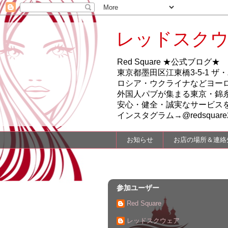
レッドスクウ
Red Square ★公式ブログ★
東京都墨田区江東橋3-5-1 ザ・バレ
ロシア・ウクライナなどヨー
外国人パブが集まる東京・錦糸町
安心・健全・誠実なサービス
インスタグラム→@redsquare2
お知らせ
お店の場所＆連絡
参加ユーザー
Red Square
レッドスクウェア