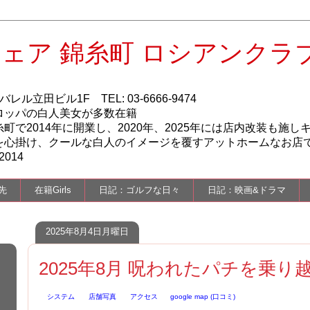
ェア 錦糸町 ロシアンクラ
ル立田ビル1F TEL: 03-6666-9474
ロッパの白人美女が多数在籍
で2014年に開業し、2020年、2025年には店内改装も施し
を心掛け、クールな白人のイメージを覆すアットホームなお店
014
先
在籍Girls
日記：ゴルフな日々
日記：映画&ドラマ
2025年8月4日月曜日
2025年8月 呪われたパチを乗り
システム
店舗写真
アクセス
google map (口コミ)