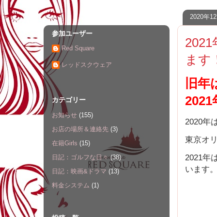
2020年
参加ユーザー
20
Red Square
ます
レッドスクウェア
旧年
20
カテゴリー
お知らせ
(155)
2020
お店の場所＆連絡先
(3)
東京オ
在籍Girls
(15)
2021
日記：ゴルフな日々
(38)
います
日記：映画&ドラマ
(13)
料金システム
(1)