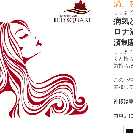
渦」
ここま
病気
ロナ
済制
ここま
くと持
気持ち
この小
主張し
神様は
コロナ