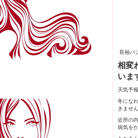
長袖パ
相変
いま
天気予
冬にな
きませ
近所の
病気を