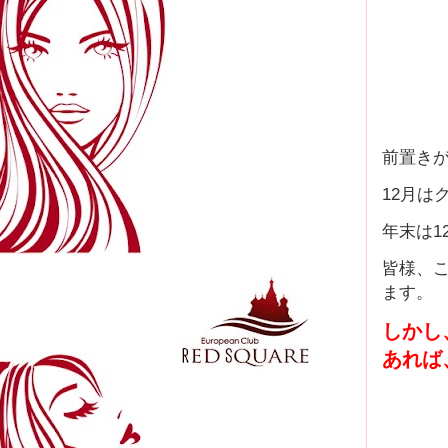
前置き
12月は
年末は1
皆様、
ます。
しかし
あれば