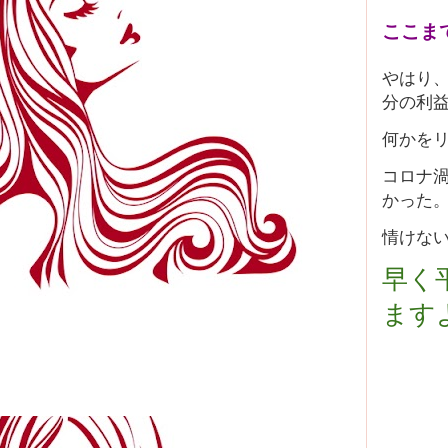
ここま
やはり
分の利
何かを
コロナ
かった
情けな
早く
ます