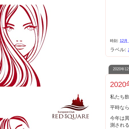
時刻:
12月 
ラベル:
2020年
202
私たち飲
平時なら
今年は
測され