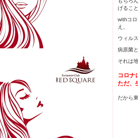
もちろ
げるこ
with
え。
ウィル
病原菌
それは
コロナ
ただ、
だから東