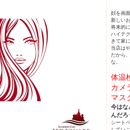
顔を画
新しい
将来的
ハイテク
きて家
当店はや
だから
な。
体温
カメ
マス
今はな
んだろ
シート
してい