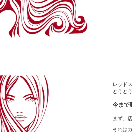
レッドス
とうと
今まで
まず、
それは