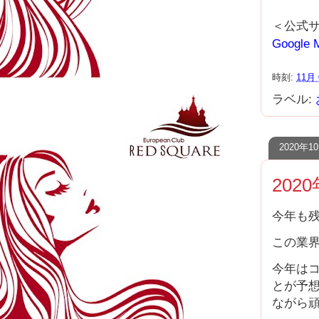
＜公式
Google 
時刻:
11月 
ラベル:
2020年
20
今年も残
この業
今年は
とが予
ながら