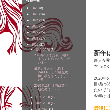
投稿一覧
►
2026
(8)
►
2025
(14)
►
2024
(13)
►
2023
(15)
►
2022
(15)
►
2021
(17)
▼
2020
(27)
▼
12月 2020
(3)
新年
2021年1月予定表 明け
ましておめでとうござ
新人が
います！
本当に
最新カラオケ「LIVE
DAM Ai」と非接触式
検知器を導入しまし
2020
た!!
目標は
2020年12月 本当は繁忙
たので
期なのに・・・
今年は目
►
11月 2020
(1)
►
10月 2020
(1)
最後に
►
9月 2020
(1)