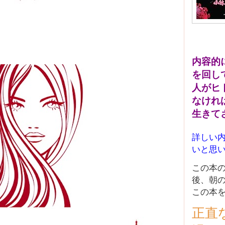
内容的
を回し
人がヒ
なけれ
生きて
詳しい
いと思
この本
後、朝
この本
正直