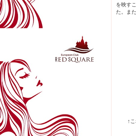
を映す
た。ま
↑