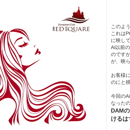
このよ
これはP
に映し
Ai以前
のですが
が、映
お客様
のにと
今回のA
なった
DAM
けるは