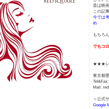
昔は映
この記事
今では
め
もちろん
でもコ
★★★レ
東京都墨
Tel&Fax
Mail: r
＜公式
Google 