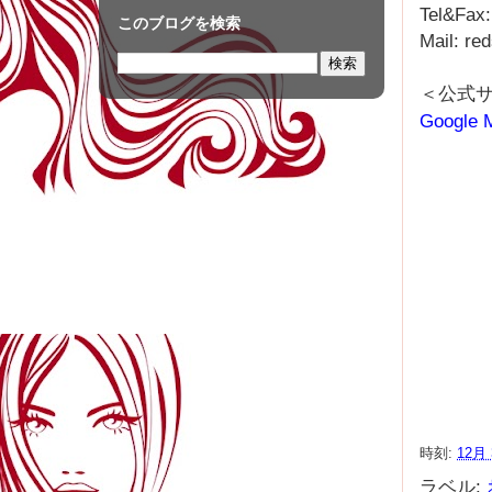
Tel&Fax
このブログを検索
Mail: r
＜公式
Google 
時刻:
12月 
ラベル: