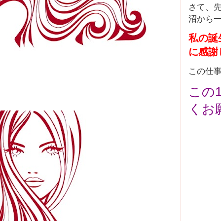
さて、
沼から
私の誕
に感謝
この仕
この
くお