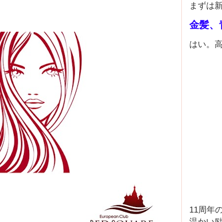
まずは
金髪、
はい。
11周年
温かい