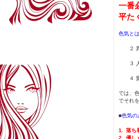
一番
平た
色気と
２ 異
３ 人
４ 愛
では、
でそれ
■
色気の
1. 落
2. 優