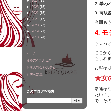
►
2024
(13)
2. 慕
►
2023
(15)
3. 高
►
2022
(15)
►
2021
(17)
今回も
►
2020
(27)
4. 
►
2019
(21)
►
2018
(74)
ちょっ
ここか
ホーム
もしれ
連絡先&アクセス
お客様
お店の料金システム
お店の写真
★女
常連様
このブログを検索
たい！
で、そ