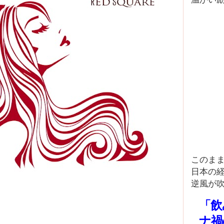
このま
日本の
逆風が吹
「飲
ナ禍