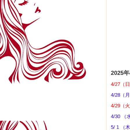
202
4/27（
4/28
4/29（
4/30
5/ 1