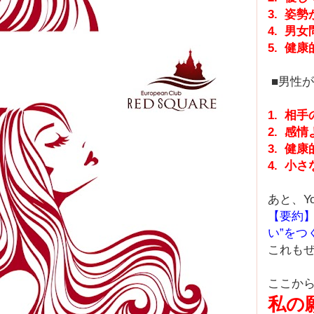
3. 姿
4. 男
5. 健
■男性
1. 相
2. 感
3. 健
4. 小
あと、Yo
【要約】
い”をつ
これも
ここか
私の