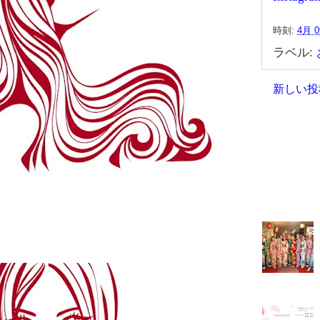
時刻:
4月 0
ラベル:
新しい投
よく読ま
ございまし