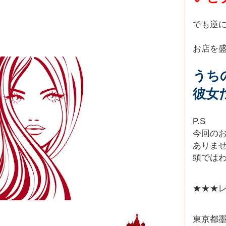
でも逆
お店を
うち
彼女
P.S
今回の
ありま
頭では
★★★レ
東京都墨