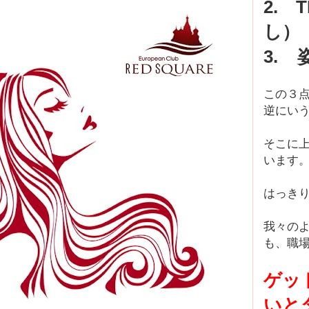
2.
し）
3.
この３
逆にい
そこに
います
はっき
我々の
も、職
ゲッ
いと