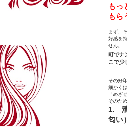
もっ
もら
まず、
好感を持
せん。
町でナ
こで少
その好
細かくは
「めざ
そのた
1.
匂い