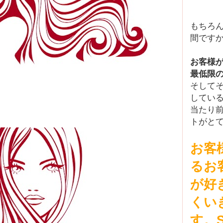
もちろ
間ですか
お客様
最低限
そして
してい
当たり
トがと
お客
るお
が好
くい
す。