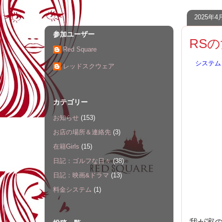
2025年
参加ユーザー
RS
Red Square
システム
レッドスクウェア
カテゴリー
お知らせ
(153)
お店の場所＆連絡先
(3)
在籍Girls
(15)
日記：ゴルフな日々
(38)
日記：映画&ドラマ
(13)
料金システム
(1)
我が家