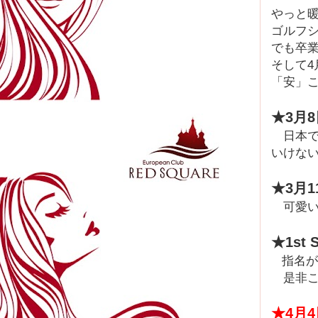
やっと
ゴルフ
でも卒業
そして4
「安」
★3月
日本で
いけない
★3月1
可愛い
★1st 
指名が
是非こ
★4月4