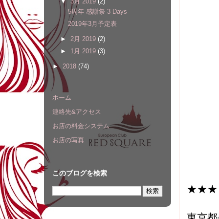
▼
3月 2019
(2)
5周年 感謝祭 3 Days
2019年3月予定表
►
2月 2019
(2)
►
1月 2019
(3)
►
2018
(74)
ホーム
連絡先&アクセス
お店の料金システム
お店の写真
このブログを検索
★★★
東京都