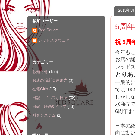
2019年
参加ユーザー
5周年
Red Square
レッドスクウェア
祝 5周
今年も
お店の
カテゴリー
レッド
お知らせ
(155)
とりあ
お店の場所＆連絡先
(3)
一般的
てば10
在籍Girls
(15)
しかし
日記：ゴルフな日々
(38)
水商売
日記：映画&ドラマ
(13)
6周年
料金システム
(1)
日本の
向に動