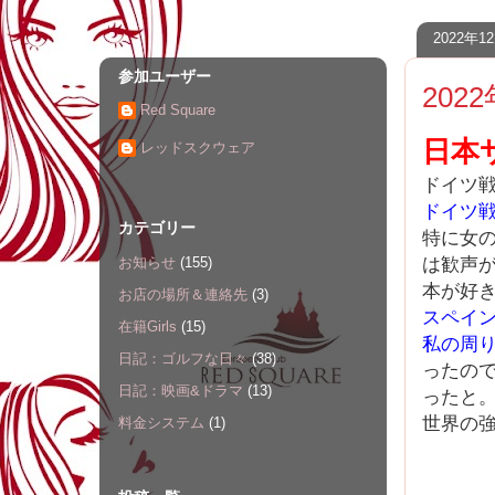
2022年
参加ユーザー
2022
Red Square
日本
レッドスクウェア
ドイツ戦
ドイツ
カテゴリー
特に女
は歓声
お知らせ
(155)
本が好
お店の場所＆連絡先
(3)
スペイン
在籍Girls
(15)
私の周
日記：ゴルフな日々
(38)
ったの
日記：映画&ドラマ
(13)
ったと
世界の
料金システム
(1)