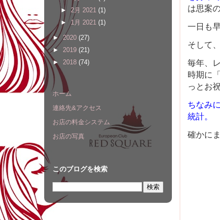
は思案
►
2月 2021
(1)
►
1月 2021
(1)
一日も
►
2020
(27)
そして、
►
2019
(21)
毎年、
►
2018
(74)
時期に
っとお
ホーム
ちなみに
連絡先&アクセス
統計。
お店の料金システム
確かに
お店の写真
このブログを検索