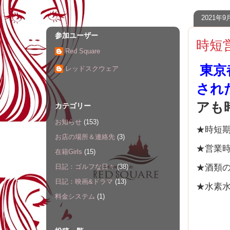
2021年
参加ユーザー
時短
Red Square
東京
レッドスクウェア
され
アも
カテゴリー
お知らせ
(153)
★時短期間
お店の場所＆連絡先
(3)
★営業時間
在籍Girls
(15)
★酒類
日記：ゴルフな日々
(38)
日記：映画&ドラマ
(13)
★水素
料金システム
(1)