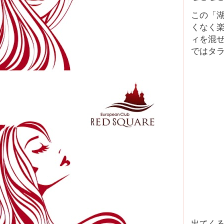
この「
くなく
ィを混
ではタ
出てく