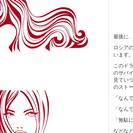
最後に
ロシア
います
このド
のサバ
見てい
のスト
「なん
「なん
「無駄
などな