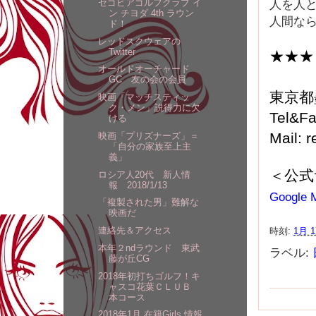
人を人
セゴビアゴルフクラブ イ
ン チヨダ 4th ラウン
人間な
ド！
レッドスクウェアの
Twitter
★★★
オールドオーチャード
GC 友の会の会員
東京都
映画「マッチスティッ
ク・メン」説得力に欠
Tel&F
ける
Mail: 
映画「プリズナーズ」＝
「自分の家族至上主
義」
＜公式
ロシア人20代 新人情
報 2018/1/13
Google 
「複製された男」難解な
映画だ
連絡先＆アクセス
時刻:
1月 1
本年２ndラウンド 東武
ラベル:
藤が丘CG
2018年初打ちゴルフ！キ
ャスコ花葉ＣＬＵＢ
本コース
2018年1月 在籍Girls 情報