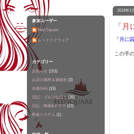
2018年
参加ユーザー
「月
Red Square
『
月に
レッドスクウェア
この手
カテゴリー
お知らせ
(153)
お店の場所＆連絡先
(3)
在籍Girls
(15)
日記：ゴルフな日々
(38)
日記：映画&ドラマ
(13)
料金システム
(1)