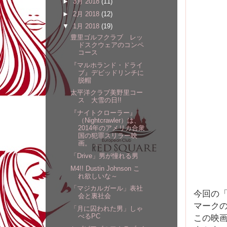
►
3月 2018
(11)
►
2月 2018
(12)
▼
1月 2018
(19)
豊里ゴルフクラブ レッ
ドスクウェアのコンペ
コース
『マルホランド・ドライ
ブ』デビッドリンチに
脱帽
太平洋クラブ美野里コー
ス 大雪の日!!
『ナイトクローラー』
（Nightcrawler）は、
2014年のアメリカ合衆
国の犯罪スリラー映
画。 ...
「Drive」男が憧れる男
M4!! Dustin Johnson こ
れ欲しいな～
「マジカルガール」表社
今回の「
会と裏社会
マーク
「月に囚われた男」しゃ
べるPC
この映